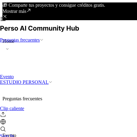
🎁 Comparte tus proyectos y consigue créditos gratis.
Mostrar más
Preguntas frecuentes
Home
Evento
ESTUDIO PERSONAL
Preguntas frecuentes
Clip caliente
Evento
Sign In