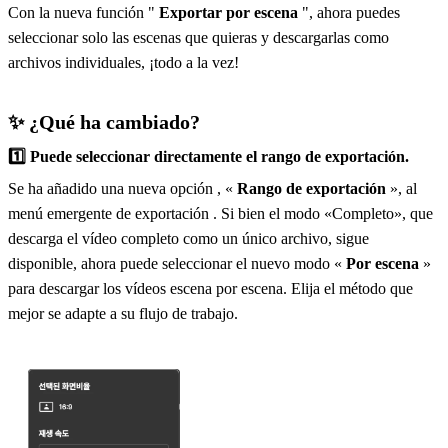
Con la nueva función "
Exportar por escena
", ahora puedes
seleccionar solo las escenas que quieras y descargarlas como
archivos individuales, ¡todo a la vez!
✨ ¿Qué ha cambiado?
1️⃣ Puede seleccionar directamente el rango de exportación.
Se ha añadido una nueva opción , «
Rango de exportación
», al
menú emergente de exportación . Si bien el modo «Completo», que
descarga el vídeo completo como un único archivo, sigue
disponible, ahora puede seleccionar el nuevo modo «
Por escena
»
para descargar los vídeos escena por escena. Elija el método que
mejor se adapte a su flujo de trabajo.