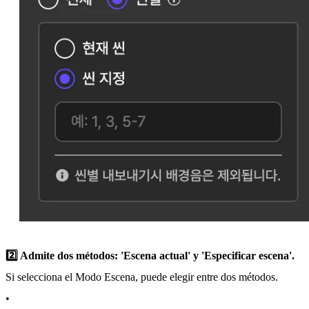
2️⃣ Admite dos métodos: 'Escena actual' y 'Especificar escena'.
Si selecciona el Modo Escena, puede elegir entre dos métodos.
•