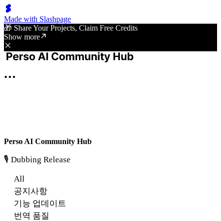
Made with Slashpage
🎁 Share Your Projects, Claim Free Credits
Show more
Perso AI Community Hub
🎙️ Dubbing Release
All
공지사항
기능 업데이트
번역 품질