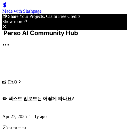
Made with Slashpage
🎁 Share Your Projects, Claim Free Credits
Show more
📸 FAQ
✏️ 텍스트 업로드는 어떻게 하나요?
Apr 27, 2025
1y ago