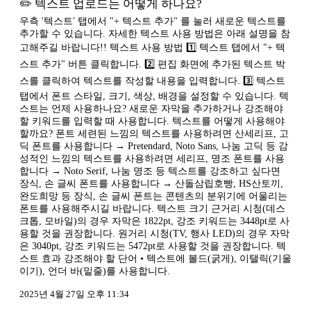
✏️ 텍스트 업로드는 어떻게 하나요?
우측 '텍스트' 탭에서 "+ 텍스트 추가" 를 눌러 새로운 텍스트를
추가할 수 있습니다. 자세한 텍스트 사용 방법은 아래 설명을 참
고해주길 바랍니다!! 텍스트 사용 방법 1️⃣ 텍스트 탭에서 "+ 텍
스트 추가" 버튼 클릭합니다. 2️⃣ 편집 화면에 추가된 텍스트 박
스를 클릭하여 텍스트를 작성할 내용을 입력합니다. 3️⃣ 텍스트
탭에서 폰트 스타일, 크기, 색상, 배경을 설정할 수 있습니다. 텍
스트는 언제 사용하나요? 새로운 자막을 추가하거나 강조해야
할 키워드를 입력할 때 사용합니다. 텍스트를 어떻게 사용해야
할까요? 폰트 세련된 느낌의 텍스트를 사용하려면 산세리프, 고
딕 폰트를 사용합니다 → Pretendard, Noto Sans, 나눔 고딕 등 감
성적인 느낌의 텍스트를 사용하려면 세리프, 명조 폰트를 사용
합니다 → Noto Serif, 나눔 명조 등 텍스트를 강조하고 싶다면
장식, 손 글씨 폰트를 사용합니다 → 산돌삼립호빵, HS산토끼,
완도희망 등 장식, 손 글씨 폰트는 콘텐츠의 분위기에 어울리는
폰트를 사용해주시길 바랍니다. 텍스트 크기 근거리 시청(데스
크톱, 모바일)의 경우 자막은 1822pt, 강조 키워드는 3448pt로 사
용할 것을 권장합니다. 원거리 시청(TV, 행사 LED)의 경우 자막
은 3040pt, 강조 키워드는 5472pt로 사용할 것을 권장합니다. 텍
스트 효과 강조해야 할 단어 • 텍스트에 볼드(굵게), 이탤릭(기울
이기), 언더 바(밑줄)를 사용합니다.
2025년 4월 27일 오후 11:34