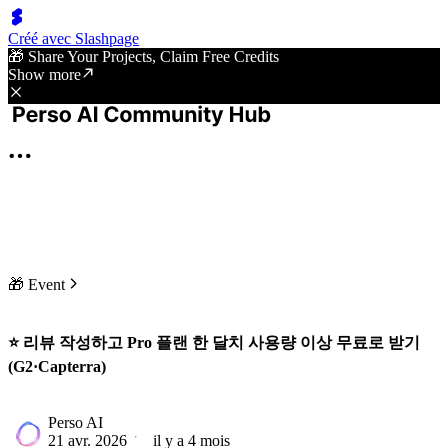
Créé avec Slashpage
🎁 Share Your Projects, Claim Free Credits
Show more
🎁 Event
⭐ 리뷰 작성하고 Pro 플랜 한 달치 사용량 이상 무료로 받기
(G2·Capterra)
Perso AI
21 avr. 2026
il y a 4 mois