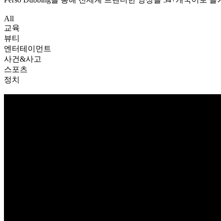
All
교육
뷰티
엔터테이먼트
사건&사고
스포츠
정치