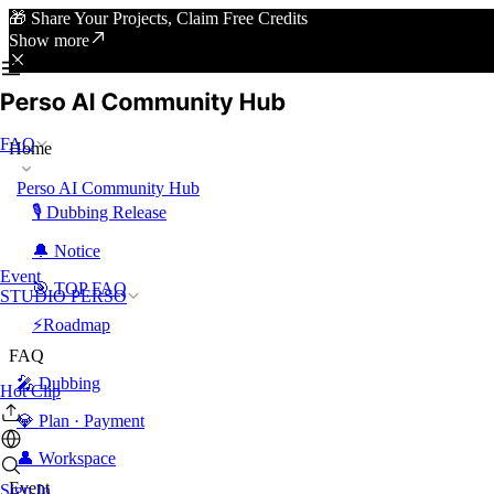
🎁 Share Your Projects, Claim Free Credits
Show more
FAQ
Home
Perso AI Community Hub
🎙️ Dubbing Release
🔔 Notice
Event
🎯 TOP FAQ
STUDIO PERSO
⚡Roadmap
FAQ
🎤 Dubbing
Hot Clip
💎 Plan · Payment
👤 Workspace
Event
Sign In