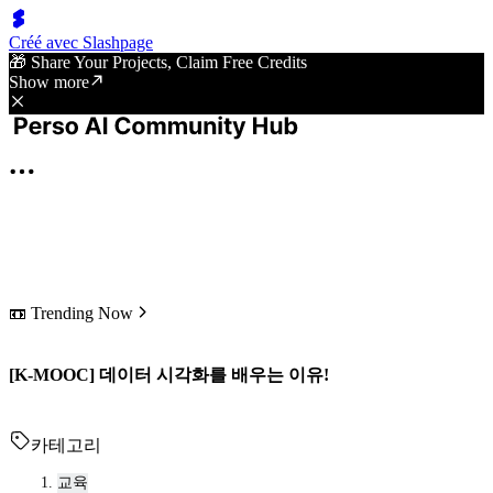
Créé avec Slashpage
🎁 Share Your Projects, Claim Free Credits
Show more
📼 Trending Now
[K-MOOC] 데이터 시각화를 배우는 이유!
카테고리
교육