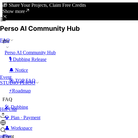
🎁 Share Your Projects, Claim Free Credits
Show more
FAQ
होम
Perso AI Community Hub
🎙️ Dubbing Release
🔔 Notice
Event
🎯 TOP FAQ
STUDIO PERSO
⚡Roadmap
FAQ
🎤 Dubbing
Hot Clip
💎 Plan · Payment
👤 Workspace
Event
लॉगिन