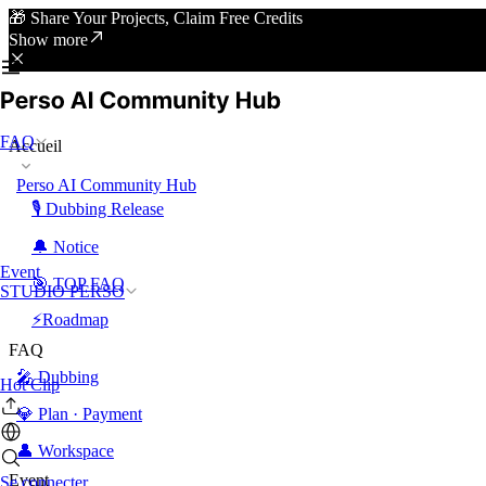
🎁 Share Your Projects, Claim Free Credits
Show more
FAQ
Accueil
Perso AI Community Hub
🎙️ Dubbing Release
🔔 Notice
Event
🎯 TOP FAQ
STUDIO PERSO
⚡Roadmap
FAQ
🎤 Dubbing
Hot Clip
💎 Plan · Payment
👤 Workspace
Event
Se connecter