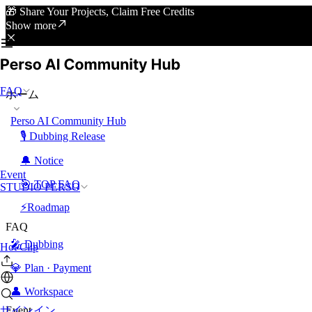
🎁 Share Your Projects, Claim Free Credits
Show more
FAQ
ホーム
Perso AI Community Hub
🎙️ Dubbing Release
🔔 Notice
Event
🎯 TOP FAQ
STUDIO PERSO
⚡Roadmap
FAQ
🎤 Dubbing
Hot Clip
💎 Plan · Payment
👤 Workspace
サインイン
Event