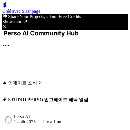
Créé avec Slashpage
🎁 Share Your Projects, Claim Free Credits
Show more
🔥 업데이트 소식
🎉 STUDIO PERSO 업그레이드 혜택 알림
Perso AI
1 août 2025
il y a 1 an