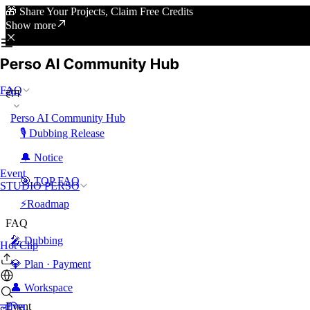
🎁 Share Your Projects, Claim Free Credits
Show more
FAQ
होम
Perso AI Community Hub
🎙️ Dubbing Release
🔔 Notice
Event
🎯 TOP FAQ
STUDIO PERSO
⚡Roadmap
FAQ
🎤 Dubbing
Hot Clip
💎 Plan · Payment
👤 Workspace
Event
लॉगिन